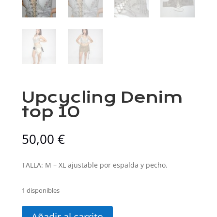
Upcycling Denim
top 10
50,00
€
TALLA: M – XL ajustable por espalda y pecho.
1 disponibles
Upcycling
Denim
Añadir al carrito