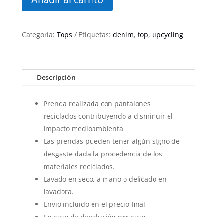
top
10
cantidad
Categoría:
Tops
Etiquetas:
denim
,
top
,
upcycling
Descripción
Prenda realizada con pantalones
reciclados contribuyendo a disminuir el
impacto medioambiental
Las prendas pueden tener algún signo de
desgaste dada la procedencia de los
materiales reciclados.
Lavado en seco, a mano o delicado en
lavadora.
Envío incluido en el precio final
En caso de devolución por caso