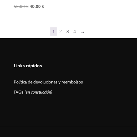
El
El
55,00
€
40,00
€
precio
precio
original
actual
era:
es:
1
2
3
4
→
55,00 €.
40,00 €.
Links rápidos
Política de devoluciones y reembolsos
FAQs
(en constucción)