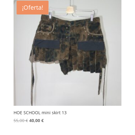
era:
es:
¡Oferta!
55,00 €.
45,00 €.
HOE SCHOOL mini skirt 13
El
El
55,00
€
40,00
€
precio
precio
original
actual