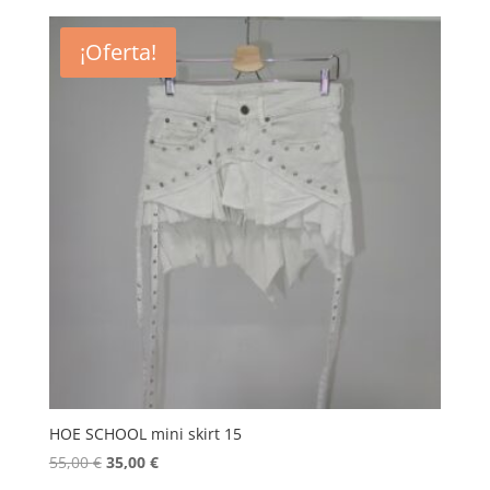
original
actual
era:
es:
¡Oferta!
55,00 €.
45,00 €.
HOE SCHOOL mini skirt 15
El
El
55,00
€
35,00
€
precio
precio