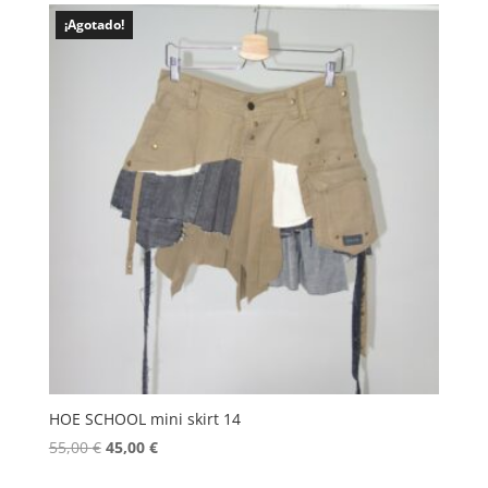
era:
es:
¡Agotado!
55,00 €.
40,00 €.
HOE SCHOOL mini skirt 14
El
El
55,00
€
45,00
€
precio
precio