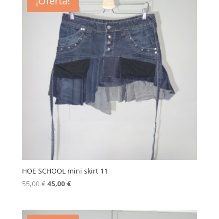
¡Oferta!
HOE SCHOOL mini skirt 11
El
El
55,00
€
45,00
€
precio
precio
original
actual
era:
es: