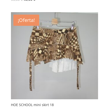
precio
precio
original
actual
era:
es:
¡Oferta!
55,00 €.
40,00 €.
HOE SCHOOL mini skirt 18