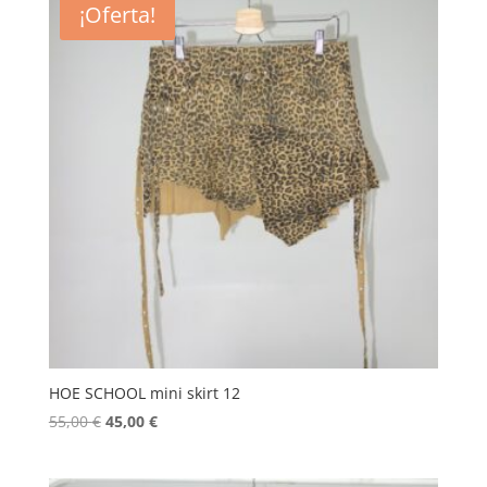
¡Oferta!
55,00 €.
45,00 €.
HOE SCHOOL mini skirt 12
El
El
55,00
€
45,00
€
precio
precio
original
actual