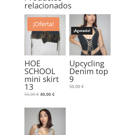
relacionados
¡Oferta!
¡Agotado!
HOE
Upcycling
SCHOOL
Denim top
mini skirt
9
13
50,00
€
El
El
55,00
€
40,00
€
precio
precio
original
actual
era:
es:
55,00 €.
40,00 €.