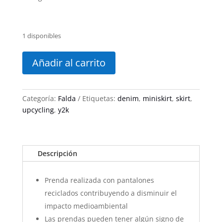
1 disponibles
Upcycling
mini
Añadir al carrito
skirt
7
cantidad
Categoría:
Falda
Etiquetas:
denim
,
miniskirt
,
skirt
,
upcycling
,
y2k
Descripción
Prenda realizada con pantalones
reciclados contribuyendo a disminuir el
impacto medioambiental
Las prendas pueden tener algún signo de