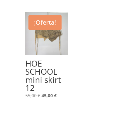
¡Oferta!
HOE
SCHOOL
mini skirt
12
El
El
55,00
€
45,00
€
precio
precio
original
actual
era:
es:
55,00 €.
45,00 €.