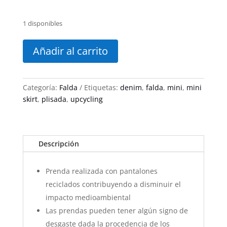
1 disponibles
HOE
SCHOOL
Añadir al carrito
mini
skirt
13
Categoría:
Falda
Etiquetas:
denim
,
falda
,
mini
,
mini
cantidad
skirt
,
plisada
,
upcycling
Descripción
Prenda realizada con pantalones
reciclados contribuyendo a disminuir el
impacto medioambiental
Las prendas pueden tener algún signo de
desgaste dada la procedencia de los