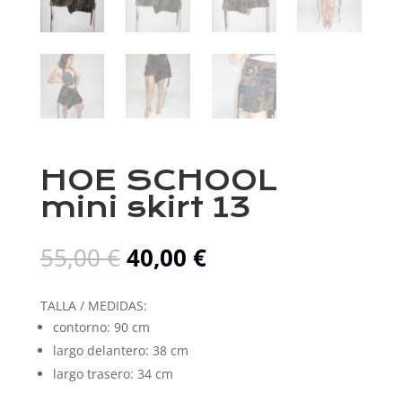
HOE SCHOOL
mini skirt 13
El
El
55,00
€
40,00
€
precio
precio
original
actual
TALLA / MEDIDAS:
era:
es:
contorno: 90 cm
55,00 €.
40,00 €.
largo delantero: 38 cm
largo trasero: 34 cm