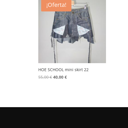
¡Oferta!
HOE SCHOOL mini skirt 22
El
El
55,00
€
40,00
€
precio
precio
original
actual
era:
es:
55,00 €.
40,00 €.